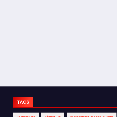
TAGS
Formel1.de
Kicker.de
Motorsport-Magazin.com