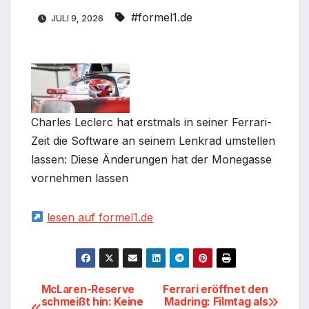
#formel1.de
JULI 9, 2026
Charles Leclerc hat erstmals in seiner Ferrari-
Zeit die Software an seinem Lenkrad umstellen
lassen: Diese Änderungen hat der Monegasse
vornehmen lassen
lesen auf formel1.de
Beitragsnavigation
McLaren-Reserve
Ferrari eröffnet den
schmeißt hin: Keine
Madring: Filmtag als