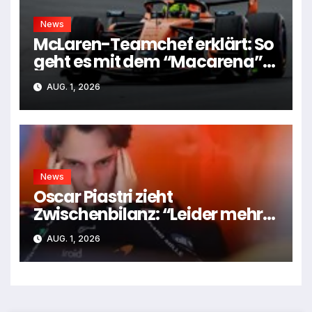
News
McLaren-Teamchef erklärt: So
geht es mit dem “Macarena”-
Flügel weiter
AUG. 1, 2026
News
Oscar Piastri zieht
Zwischenbilanz: “Leider mehr
Tiefen als Höhen”
AUG. 1, 2026