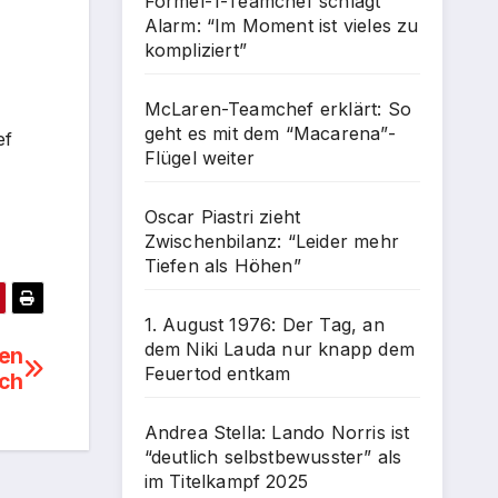
Formel-1-Teamchef schlägt
Alarm: “Im Moment ist vieles zu
kompliziert”
McLaren-Teamchef erklärt: So
geht es mit dem “Macarena”-
ef
Flügel weiter
Oscar Piastri zieht
Zwischenbilanz: “Leider mehr
Tiefen als Höhen”
1. August 1976: Der Tag, an
dem Niki Lauda nur knapp dem
den
Feuertod entkam
ich
Andrea Stella: Lando Norris ist
“deutlich selbstbewusster” als
im Titelkampf 2025