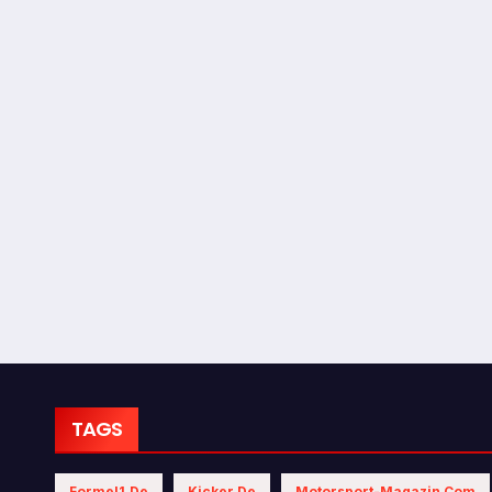
TAGS
Formel1.de
Kicker.de
Motorsport-Magazin.com