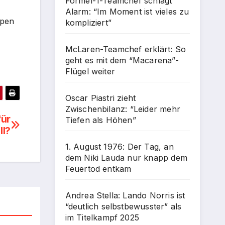
Formel-1-Teamchef schlägt
Alarm: “Im Moment ist vieles zu
ppen
kompliziert”
McLaren-Teamchef erklärt: So
geht es mit dem “Macarena”-
Flügel weiter
Oscar Piastri zieht
Zwischenbilanz: “Leider mehr
für
Tiefen als Höhen”
ll?
1. August 1976: Der Tag, an
dem Niki Lauda nur knapp dem
Feuertod entkam
Andrea Stella: Lando Norris ist
“deutlich selbstbewusster” als
im Titelkampf 2025