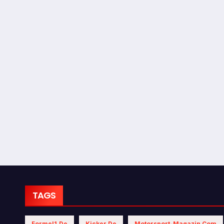
TAGS
Formel1.de
Kicker.de
Motorsport-Magazin.com