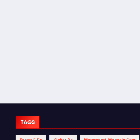
TAGS
Formel1.de
Kicker.de
Motorsport-Magazin.com