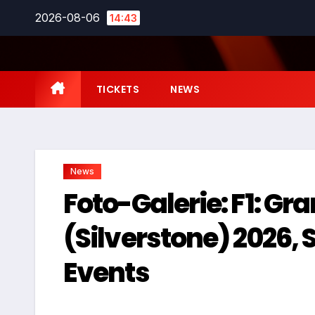
Zum
2026-08-06
14:43
Inhalt
springen
TICKETS
NEWS
News
Foto-Galerie: F1: Gr
(Silverstone) 2026, S
Events