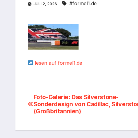
#formel1.de
JULI 2, 2026
lesen auf formel1.de
Beitragsnavigation
Foto-Galerie: Das Silverstone-
Sonderdesign von Cadillac, Silverst
(Großbritannien)