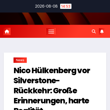
Zum
2026-08-08
14:53
Inhalt
springen
News
Nico Hülkenberg vor
Silverstone-
Rückkehr: Große
Erinnerungen, harte