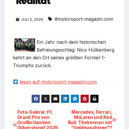
Realität
#motorsport-magazin.com
JULI 2, 2026
Ein Jahr nach dem historischen
Befreiungsschlag: Nico Hülkenberg
kehrt an den Ort seines größten Formel-1-
Triumphs zurück.
lesen auf motorsport-magazin.com
Beitragsnavigation
Foto-Galerie: F1:
Mercedes, Ferrari,
Grand Prix von
McLaren und Red
Großbritannien
Bull: Titelrennen mit
(Silverstone) 2026,
“Geldmaschinen”?