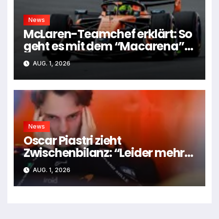
News
McLaren-Teamchef erklärt: So
geht es mit dem “Macarena”-
Flügel weiter
AUG. 1, 2026
News
Oscar Piastri zieht
Zwischenbilanz: “Leider mehr
Tiefen als Höhen”
AUG. 1, 2026