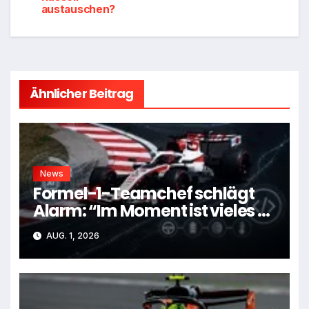
austauschen?
Ähnlicher Beitrag
News
Formel-1-Teamchef schlägt
Alarm: “Im Moment ist vieles zu
kompliziert”
AUG. 1, 2026