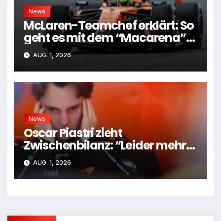
News
McLaren-Teamchef erklärt: So
geht es mit dem “Macarena”-
Flügel weiter
AUG. 1, 2026
News
Oscar Piastri zieht
Zwischenbilanz: “Leider mehr
Tiefen als Höhen”
AUG. 1, 2026