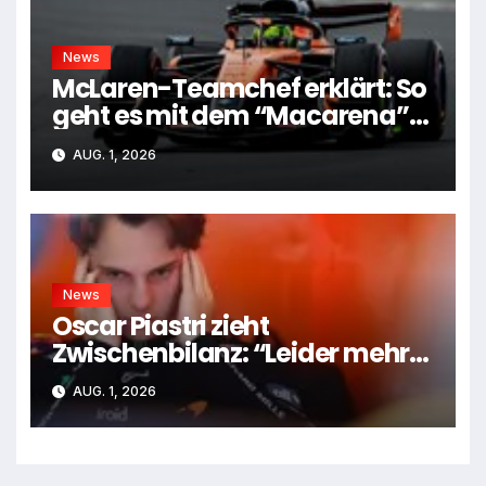
News
McLaren-Teamchef erklärt: So
geht es mit dem “Macarena”-
Flügel weiter
AUG. 1, 2026
News
Oscar Piastri zieht
Zwischenbilanz: “Leider mehr
Tiefen als Höhen”
AUG. 1, 2026