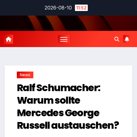
Zum
2026-08-10
11:52
Inhalt
springen
News
Ralf Schumacher:
Warum sollte
Mercedes George
Russell austauschen?