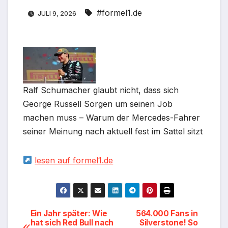
#formel1.de
JULI 9, 2026
Ralf Schumacher glaubt nicht, dass sich
George Russell Sorgen um seinen Job
machen muss – Warum der Mercedes-Fahrer
seiner Meinung nach aktuell fest im Sattel sitzt
lesen auf formel1.de
Beitragsnavigation
Ein Jahr später: Wie
564.000 Fans in
hat sich Red Bull nach
Silverstone! So